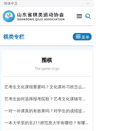
简体中文
ꀅ
首页
끀
关于协会
新闻中心
棋类专栏
끀
菜单
通知公告
赛事速递
围棋
The game of go
党建工作
棋类专栏
艺考生文化课很重要吗？文化课补习班怎么选？
艺考生如何选择报考院校？艺考文化课辅导要重视！
一对一补课真的有效果吗？对学生的成绩提升作用大吗？
一本大学里的非211师范类大学有哪些？有哪几所学校值得推荐？