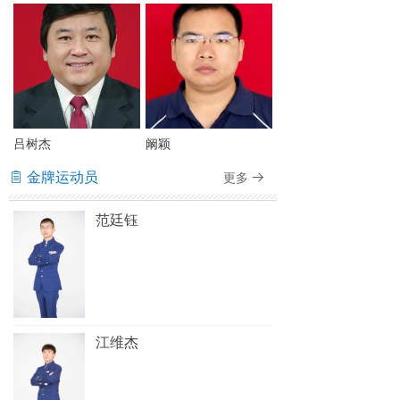
吕树杰
阚颖
金牌运动员
更多
ꁩ
뀠
范廷钰
江维杰