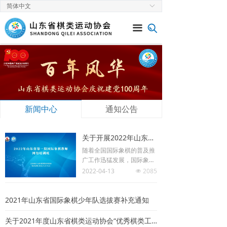
简体中文
ꀅ
首页
끀
关于协会
新闻中心
通知公告
赛事速递
新闻中心
通知公告
党建工作
关于开展2022年山东省第一期国际象棋教师网络培训班的通知
棋类专栏
随着全国国际象棋的普及推
广工作迅猛发展，国际象棋
师资需求量增大，高素质、
2022-04-13
2085
넶
专业强的师资队伍是国际象
棋教育培训的保障，开展国
际象棋教师培训对于促进国
2021年山东省国际象棋少年队选拔赛补充通知
际象棋事业的普及发展具有
极为重要的意义。
关于2021年度山东省棋类运动协会“优秀棋类工作者”评选结果的通知