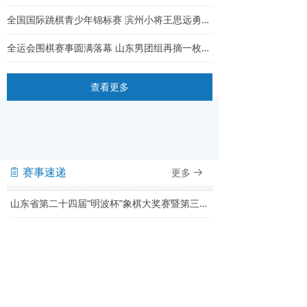
全国国际跳棋青少年锦标赛 滨州小将王思远勇夺64格U11男子组冠军
全运会围棋赛事圆满落幕 山东男团组再摘一枚银牌
查看更多
赛事速递
更多
ꁩ
뀠
山东省第二十四届“明波杯”象棋大奖赛暨第三十届山东省棋王赛比赛规程