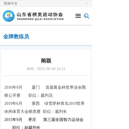
简体中文
ꀅ
首页
끀
关于协会
新闻中心
金牌教练员
通知公告
赛事速递
阚颖
时间：
2021-06-30
16:11
党建工作
棋类专栏
2016年9月 厦门 首届黄金杯世界业余围
棋公开赛 职位：裁判员
2019年6月 莱西 绿雪芽杯青岛2019世界
休闲体育大会棋类赛 职位：裁判长
2015年9月 枣庄 第三届全国智力运动会
职位：副裁判长