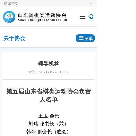
简体中文
ꀅ
首页
끀
关于协会
新闻中心
关于协会
끀
菜单
通知公告
赛事速递
领导机构
时间：
2021-05-26
16:57
党建工作
棋类专栏
第五届山东省棋类运动协会负责
人名单
王卫-会长
刘玮-秘书长（兼）
韩奔-副会长（驻会）