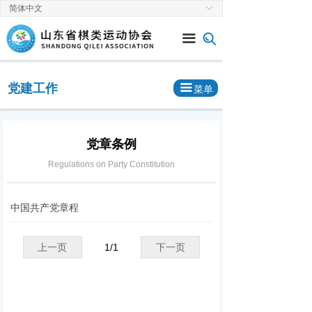
简体中文
ꀅ
首页
끀
关于协会
新闻中心
党建工作
끀
菜单
通知公告
赛事速递
党章条例
Regulations on Party Constitution
党建工作
棋类专栏
中国共产党章程
上一页
1
/
1
下一页